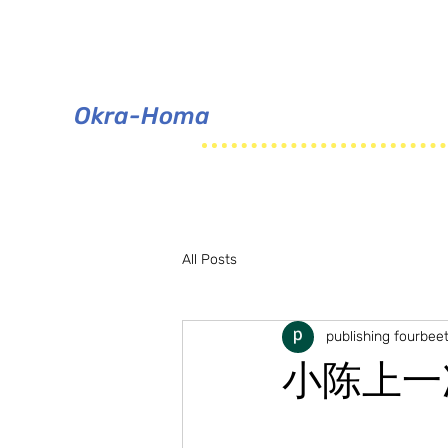
Okra-Homa
All Posts
publishing fourbee
小陈上一