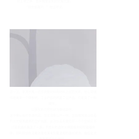
的上帝之声，是开明家长制的优秀代表。
“佩奇很高兴。”他这样说。
这一次，李涛不再一点点调整材料和材料之间的关系。他心安理
得地端来一个样板间，工业产品仍然是工业产品，只是变了一种
模样，
以银灰色几何形状为基础部件。
这不像以前的李涛作品，但又没那么不一样，正如他常常以绘画
的方式摆弄建筑的空旷内部，此次在画布里打开一个个空间只不
过是把路反着走了一遍，不顺利的话就从横膈膜到咽腔磕磕绊
绊，顺利的话就沿着浴室地漏来到霍洛威的酋长球场，最后走进
斯克罗威尼礼拜堂。