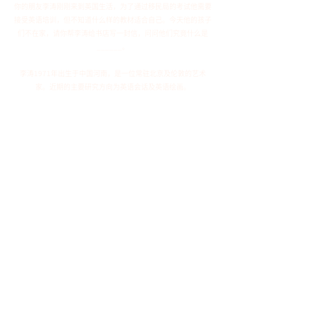
你的朋友李涛刚刚来到英国生活，为了通过移民局的考试他需要
接受英语培训，但不知道什么样的教材适合自己。今天他的孩子
们不在家，请你帮李涛给书店写一封信，问问他们究竟什么是
______。
李涛1971年出生于中国河南，是一位常驻北京及伦敦的艺术
家。近期的主要研究方向为英语会话及英语绘画。
李涛：英语绘画  2026.4.30-7.30